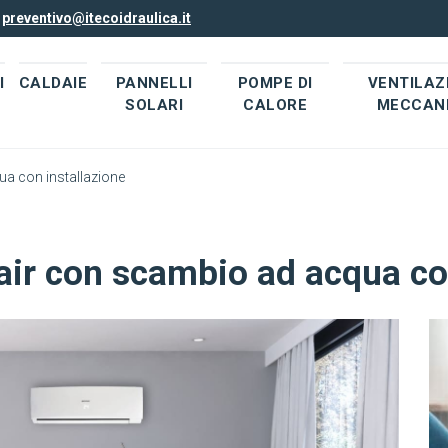
l
preventivo@itecoidraulica.it
I
CALDAIE
PANNELLI
POMPE DI
VENTILAZ
SOLARI
CALORE
MECCAN
a con installazione
air con scambio ad acqua con