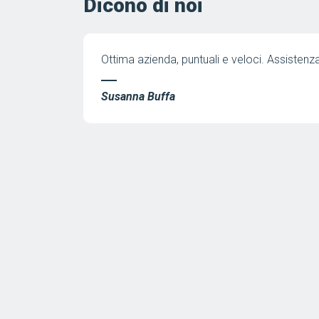
Dicono di noi
ta i.te.co, ho
Ottima azienda, puntuali e veloci. Assistenz
r la sua
per l'estrema
Susanna Buffa
l per il
la consiglio