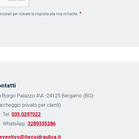
*
sonali per ricevere la risposta alla mia richiesta.
ntatti
a Borgo Palazzo 4\A -24125 Bergamo (BG)-
archeggio privato per clienti)
Tel.
035 0297022
WhatsApp.
3289335286
eventivo@itecoidraulica.it