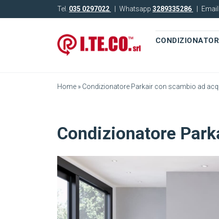
Tel.
035 0297022
|
Whatsapp
3289335286
|
Emai
CONDIZIONATOR
Home
»
Condizionatore Parkair con scambio ad acqu
Condizionatore Park