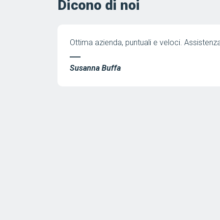
Dicono di noi
ta i.te.co, ho
Ottima azienda, puntuali e veloci. Assistenz
r la sua
per l'estrema
Susanna Buffa
l per il
la consiglio