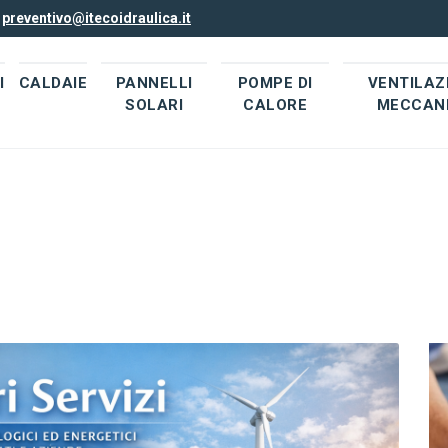
l
preventivo@itecoidraulica.it
I
CALDAIE
PANNELLI
POMPE DI
VENTILAZ
SOLARI
CALORE
MECCAN