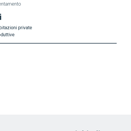
cientamento
i
bitazioni private
oduttive