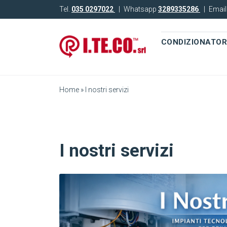
Tel.
035 0297022
|
Whatsapp
3289335286
|
Emai
CONDIZIONATOR
Home
»
I nostri servizi
I nostri servizi