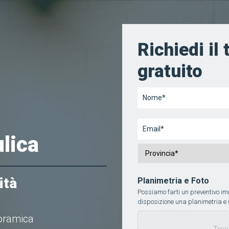
Richiedi il
gratuito
Nome
*
Email
*
ulica
Provincia
*
ità
Planimetria e Foto
Possiamo farti un preventivo i
disposizione una planimetria e
noramica