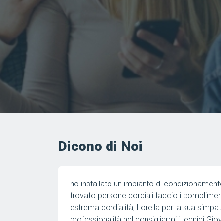
Dicono di Noi
ta i.te.co, ho
Ottima azienda, puntuali e veloci. Assistenz
r la sua
per l'estrema
Susanna Buffa
l per il