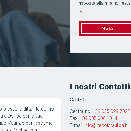
risposta alla mia richiesta
*
I nostri Contatti
Contatti
a top. Super consigliato
Bravissimi! Ieri i vostri tecnici
Centralino:
+39 035 029 7022
solerte collaboratore Matteo, h
Fax:
+39 035 006 1014
della caldaia e dei tubi presso
E-mail:
info@itecoidraulica.it
Sotto. Sono stati solerti, effici