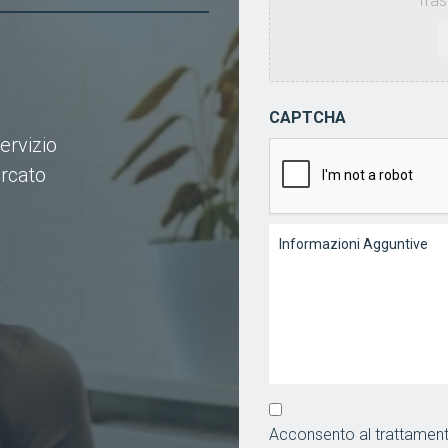
Tras
Tipi
CAPTCHA
di
servizio
file
ercato
accettati:
jpg,
jpeg,
Informazioni
png,
Aggiuntive
pdf.
Consenso
*
Acconsento al trattamento