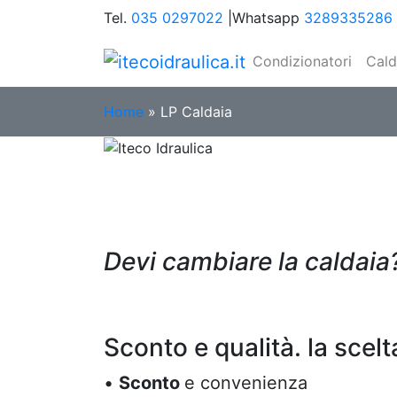
Tel.
035 0297022
|
Whatsapp
3289335286
Condizionatori
Cald
Home
»
LP Caldaia
Devi cambiare la caldaia
Scegli Iteco Idra
Sconto e qualità. la scelt
•
Sconto
e convenienza