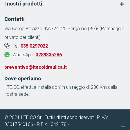
I nostri prodotti
Contatti
Via Borgo Palazzo 4\A -24125 Bergamo (BG)- (Parcheggio
privato per clienti)
Tel.
035 0297022
WhatsApp.
3289335286
preventivo@itecoidraulica.it
Dove operiamo
I.TE.CO.effettua installazioni in un raggio di 200 Km dalla
nostra sede.
© 2021 I.TE.CO Srl. Tutti i diritti sono riservati. P.IVA:
03017540166 - R.E.A.: 342178 -