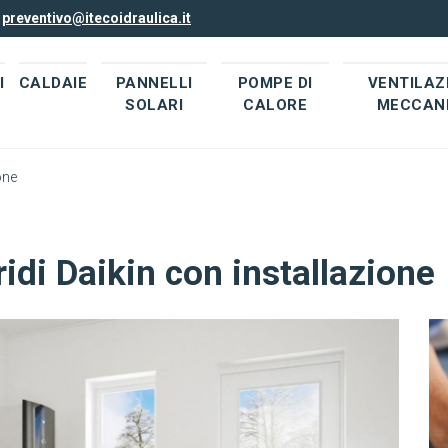
l
preventivo@itecoidraulica.it
I
CALDAIE
PANNELLI
POMPE DI
VENTILAZ
SOLARI
CALORE
MECCAN
one
idi Daikin con installazione