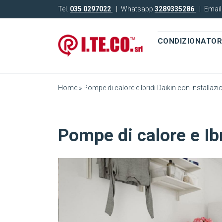
Tel.
035 0297022
|
Whatsapp
3289335286
|
Emai
CONDIZIONATOR
Home
»
Pompe di calore e Ibridi Daikin con installazi
Pompe di calore e Ibr