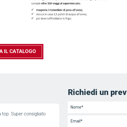
A IL CATALOGO
Richiedi un prev
Nome
*
a top. Super consigliato
Bravissimi! Ieri i vostri tecnici
Email
*
solerte collaboratore Matteo, h