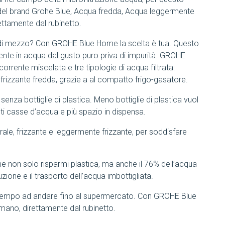
a del brand Grohe Blue, Acqua fredda, Acqua leggermente
ettamente dal rubinetto.
ia di mezzo? Con GROHE Blue Home la scelta è tua. Questo
nte in acqua dal gusto puro priva di impurità. GROHE
orrente miscelata e tre tipologie di acqua filtrata:
 frizzante fredda, grazie a al compatto frigo-gasatore.
a senza bottiglie di plastica. Meno bottiglie di plastica vuol
nti casse d’acqua e più spazio in dispensa.
urale, frizzante e leggermente frizzante, per soddisfare
non solo risparmi plastica, ma anche il 76% dell’acqua
zione e il trasporto dell’acqua imbottigliata.
 tempo ad andare fino al supermercato. Con GROHE Blue
mano, direttamente dal rubinetto.