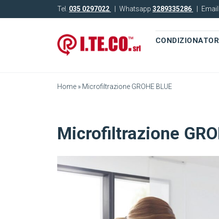
Tel.
035 0297022
|
Whatsapp
3289335286
|
Emai
CONDIZIONATOR
Home
»
Microfiltrazione GROHE BLUE
Microfiltrazione GR