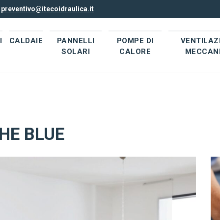
l
preventivo@itecoidraulica.it
I
CALDAIE
PANNELLI
POMPE DI
VENTILAZ
SOLARI
CALORE
MECCAN
OHE BLUE