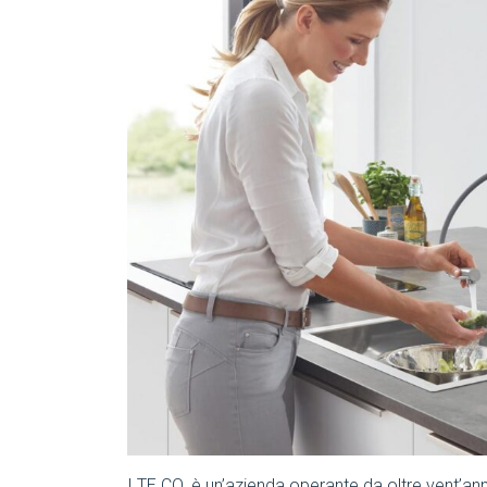
I.TE.CO. è un’azienda operante da oltre vent’an