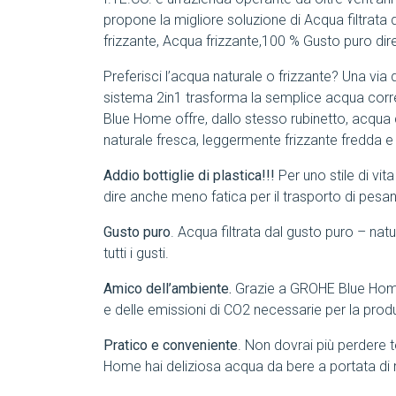
propone la migliore soluzione di Acqua filtrat
frizzante, Acqua frizzante,100 % Gusto puro dir
Preferisci l’acqua naturale o frizzante? Una v
sistema 2in1 trasforma la semplice acqua corre
Blue Home offre, dallo stesso rubinetto, acqua c
naturale fresca, leggermente frizzante fredda e
Addio bottiglie di plastica!!!
Per uno stile di vit
dire anche meno fatica per il trasporto di pesa
Gusto puro
. Acqua filtrata dal gusto puro – nat
tutti i gusti.
Amico dell’ambiente.
Grazie a GROHE Blue Home 
e delle emissioni di CO2 necessarie per la produ
Pratico e conveniente
. Non dovrai più perdere
Home hai deliziosa acqua da bere a portata di 