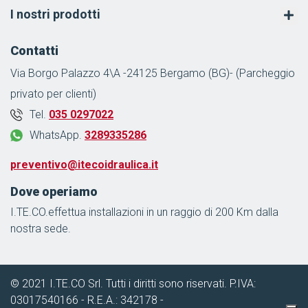
I nostri prodotti
Contatti
Via Borgo Palazzo 4\A -24125 Bergamo (BG)- (Parcheggio
privato per clienti)
Tel.
035 0297022
WhatsApp.
3289335286
preventivo@itecoidraulica.it
Dove operiamo
I.TE.CO.effettua installazioni in un raggio di 200 Km dalla
nostra sede.
© 2021 I.TE.CO Srl. Tutti i diritti sono riservati. P.IVA:
03017540166 - R.E.A.: 342178 -